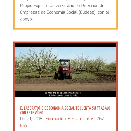
Propio Experto Universitario en Dirección de
Empresas de Economía Social (Eudees), con el
apoyo...
EL LABORATORIO DE ECONOMÍA SOCIAL TE CUENTA SU TRABAJO
CON ESTE VÍDEO
Dic 21, 2018
|
Formación
,
Herramientas
,
ZGZ
ESS