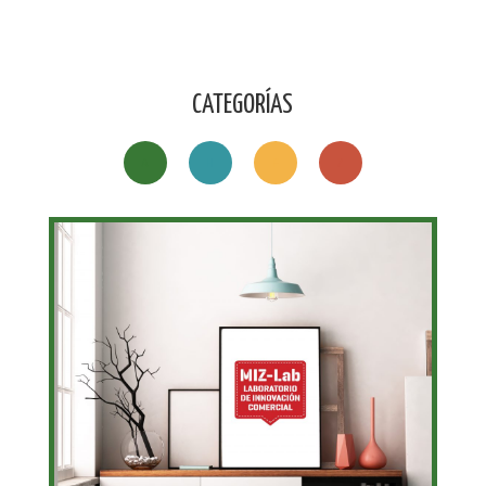
CATEGORÍAS
A
H
F
Z