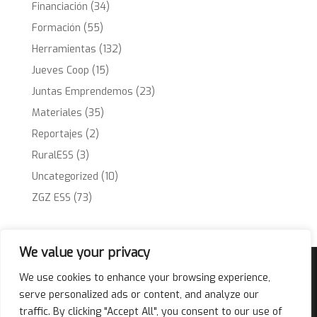
Financiación
(34)
Formación
(55)
Herramientas
(132)
Jueves Coop
(15)
Juntas Emprendemos
(23)
Materiales
(35)
Reportajes
(2)
RuralESS
(3)
Uncategorized
(10)
ZGZ ESS
(73)
We value your privacy
Acompañamiento
Financiación
We use cookies to enhance your browsing experience,
Herramientas
ZGZ Ciudad ESS
serve personalized ads or content, and analyze our
Qué y Quiénes
Noticias
Contacto
traffic. By clicking "Accept All", you consent to our use of