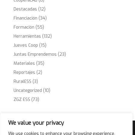
CooperaLAB
(8)
Destacadas
(12)
Financiación
(34)
Formación
(55)
Herramientas
(132)
Jueves Coop
(15)
Juntas Emprendemos
(23)
Materiales
(35)
Reportajes
(2)
RuralESS
(3)
Uncategorized
(10)
ZGZ ESS
(73)
We value your privacy
Acompañamiento
Financiación
We use cookies to enhance your browsing experience,