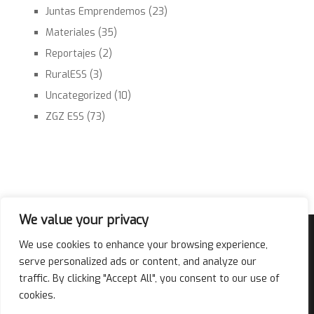
Juntas Emprendemos
(23)
Materiales
(35)
Reportajes
(2)
RuralESS
(3)
Uncategorized
(10)
ZGZ ESS
(73)
We value your privacy
Acompañamiento
Financiación
We use cookies to enhance your browsing experience,
Herramientas
ZGZ Ciudad ESS
serve personalized ads or content, and analyze our
Qué y Quiénes
Noticias
Contacto
traffic. By clicking "Accept All", you consent to our use of
cookies.